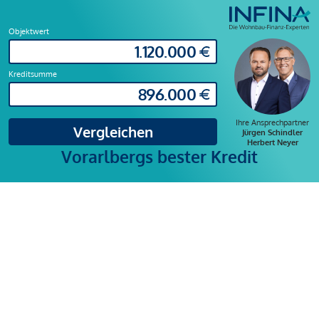
Objektwert
Kreditsumme
Ihre Ansprechpartner
Vergleichen
Jürgen Schindler
Herbert Neyer
Vorarlbergs bester Kredit