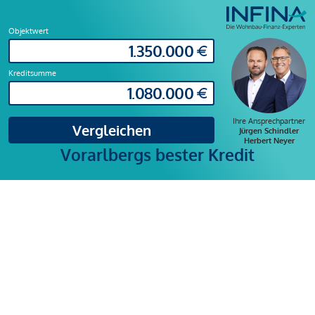
Objektwert
Kreditsumme
Ihre Ansprechpartner
Vergleichen
Jürgen Schindler
Herbert Neyer
Vorarlbergs bester Kredit