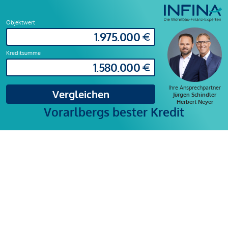
Objektwert
Kreditsumme
Ihre Ansprechpartner
Vergleichen
Jürgen Schindler
Herbert Neyer
Vorarlbergs bester Kredit